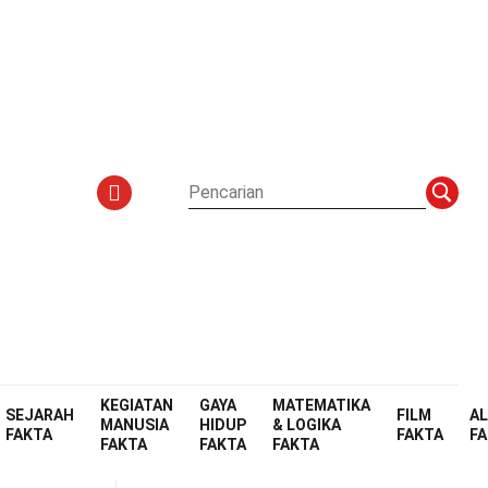
KEGIATAN
GAYA
MATEMATIKA
SEJARAH
FILM
A
MANUSIA
HIDUP
& LOGIKA
FAKTA
FAKTA
F
FAKTA
FAKTA
FAKTA