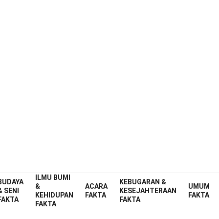
ILMU BUMI
BUDAYA
KEBUGARAN &
&
ACARA
UMUM
& SENI
KESEJAHTERAAN
KEHIDUPAN
FAKTA
FAKTA
FAKTA
FAKTA
FAKTA
am
Fakta
Tumbuhan
Fakta
entang Tumbuhan