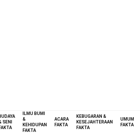
ILMU BUMI
BUDAYA
KEBUGARAN &
&
ACARA
UMUM
& SENI
KESEJAHTERAAN
KEHIDUPAN
FAKTA
FAKTA
FAKTA
FAKTA
FAKTA