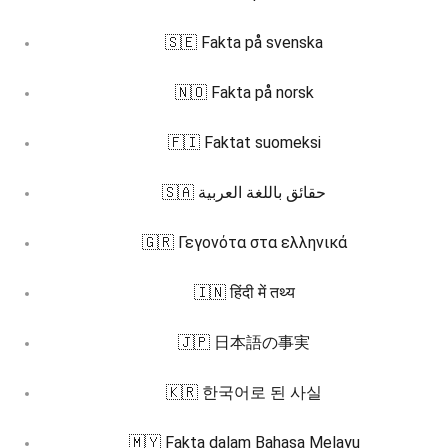
🇸🇪 Fakta på svenska
🇳🇴 Fakta på norsk
🇫🇮 Faktat suomeksi
🇸🇦 حقائق باللغة العربية
🇬🇷 Γεγονότα στα ελληνικά
🇮🇳 हिंदी में तथ्य
🇯🇵 日本語の事実
🇰🇷 한국어로 된 사실
🇲🇾 Fakta dalam Bahasa Melayu