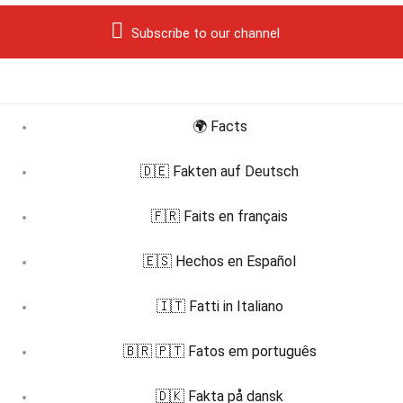
Subscribe to our channel
🌍 Facts
🇩🇪 Fakten auf Deutsch
🇫🇷 Faits en français
🇪🇸 Hechos en Español
🇮🇹 Fatti in Italiano
🇧🇷 🇵🇹 Fatos em português
🇩🇰 Fakta på dansk