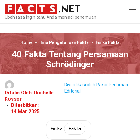
Ubah rasa ingin tahu Anda menjadi penemuan
Home
Ilmu Pengetahuan
Fakta
Fisika
Fakta
40 Fakta Tentang Persamaan
Schrödinger
Diverifikasi oleh Pakar
Pedoman
Editorial
Ditulis Oleh:
Rachelle
Rosson
Diterbitkan:
14 Mar 2025
Fisika
Fakta