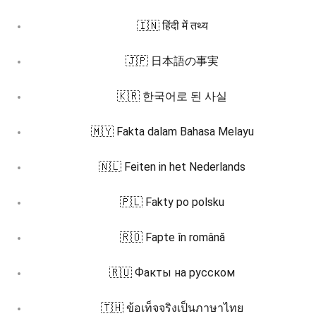
🇮🇳 हिंदी में तथ्य
🇯🇵 日本語の事実
🇰🇷 한국어로 된 사실
🇲🇾 Fakta dalam Bahasa Melayu
🇳🇱 Feiten in het Nederlands
🇵🇱 Fakty po polsku
🇷🇴 Fapte în română
🇷🇺 Факты на русском
🇹🇭 ข้อเท็จจริงเป็นภาษาไทย