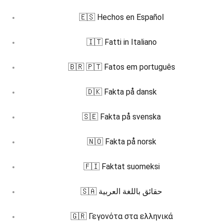
🇪🇸 Hechos en Español
🇮🇹 Fatti in Italiano
🇧🇷 🇵🇹 Fatos em português
🇩🇰 Fakta på dansk
🇸🇪 Fakta på svenska
🇳🇴 Fakta på norsk
🇫🇮 Faktat suomeksi
🇸🇦 حقائق باللغة العربية
🇬🇷 Γεγονότα στα ελληνικά