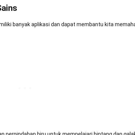
Sains
emiliki banyak aplikasi dan dapat membantu kita memah
 perpindahan biru untuk mempelajari bintang dan gala