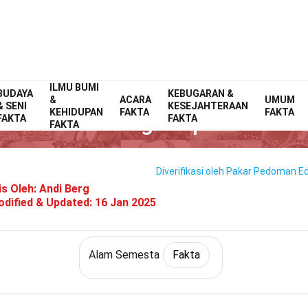
ILMU BUMI
BUDAYA
Home
Alam
Fakta
Alam Semesta
KEBUGARAN &
Fakta
&
ACARA
UMUM
& SENI
KESEJAHTERAAN
KEHIDUPAN
FAKTA
FAKTA
6 Fakta Tentang Perpindahan Bi
FAKTA
FAKTA
FAKTA
Diverifikasi oleh Pakar
Pedoman Edi
is Oleh:
Andi Berg
dified & Updated:
16 Jan 2025
Alam Semesta
Fakta