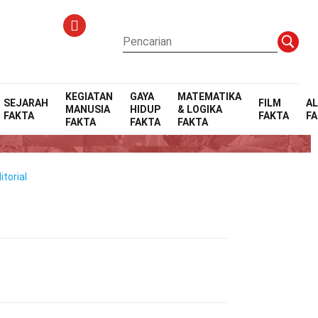
KEGIATAN
GAYA
MATEMATIKA
SEJARAH
FILM
A
MANUSIA
HIDUP
& LOGIKA
FAKTA
FAKTA
F
ru
FAKTA
FAKTA
FAKTA
torial