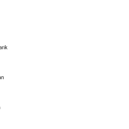
arik
an
n