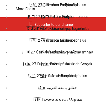
🇳🇴 27 Fakta om Euoplocephalus
🇪🇸 Hechos en Español
More Facts
🇵🇹 27 Fatos sobre Euoplocephalus
🇮🇹 Fatti in Italiano
Subscribe to our channel
🇷🇴 27 Fapte despre Euoplocephalus
🇧🇷 🇵🇹 Fatos em português
🇸🇪 27 Fakta om Euoplocephalus
🇩🇰 Fakta på dansk
🇹🇭 27 ข้อเท็จจริงเกี่ยวกับ ยูโอโพลเซฟาลัส
🇸🇪 Fakta på svenska
🇹🇷 27 Euoplocephalus Hakkında Gerçek
🇳🇴 Fakta på norsk
🇻🇮 27 Sự thật về Euoplocephalus
🇫🇮 Faktat suomeksi
🇸🇦 حقائق باللغة العربية
🇬🇷 Γεγονότα στα ελληνικά