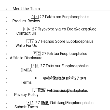
Meet the Team
🇩🇰 27 Fakta om Euoplocephalus
Product Review
🇬🇷 27 Γεγονότα για το Ευοπλοκέφαλος
Contact Us
🇪🇸 27 Hechos Sobre Euoplocephalus
Write For Us
🇫🇮 27 Faktaa Euoplocephalus
Affiliate Disclosure
🇫🇷 27 Faits sur Euoplocephalus
DMCA
🇭🇮 यूप्लोसेफेलस के बारे में 27 तथ्य
🌍 Facts
Terms
🇮🇹 27 Fatti su Euoplocephalus
🇩🇪 Fakten auf Deutsch
Privacy Policy
🇲🇸 27 Fakta tentang Euoplocephalus
🇫🇷 Faits en français
Submit Facts