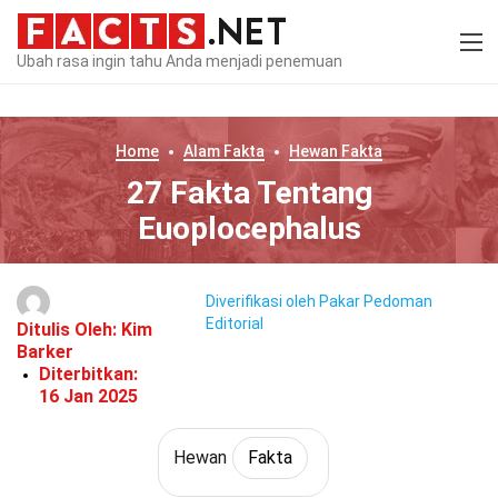
Ubah rasa ingin tahu Anda menjadi penemuan
Home
Alam
Fakta
Hewan
Fakta
27 Fakta Tentang
Euoplocephalus
Diverifikasi oleh Pakar
Pedoman
Editorial
Ditulis Oleh:
Kim
Barker
Diterbitkan:
16 Jan 2025
Hewan
Fakta