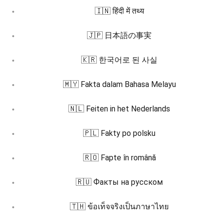
🇮🇳 हिंदी में तथ्य
🇯🇵 日本語の事実
🇰🇷 한국어로 된 사실
🇲🇾 Fakta dalam Bahasa Melayu
🇳🇱 Feiten in het Nederlands
🇵🇱 Fakty po polsku
🇷🇴 Fapte în română
🇷🇺 Факты на русском
🇹🇭 ข้อเท็จจริงเป็นภาษาไทย