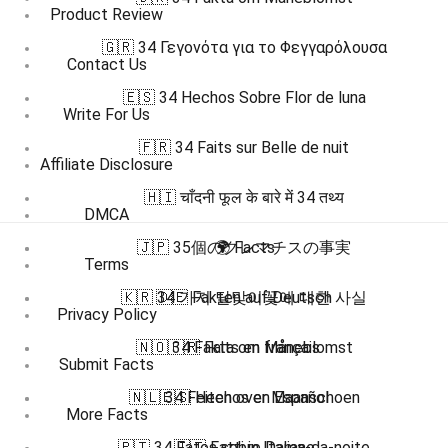
Product Review
🇬🇷 34 Γεγονότα για το Φεγγαρόλουσα
Contact Us
🇪🇸 34 Hechos Sobre Flor de luna
Write For Us
🇫🇷 34 Faits sur Belle de nuit
Affiliate Disclosure
🇭🇮 चाँदनी फूल के बारे में 34 तथ्य
DMCA
🇯🇵 35個のクレマチスの事実
🌍 Facts
Terms
🇰🇷 34 가지 달맞이꽃에 대한 사실
🇩🇪 Fakten auf Deutsch
Privacy Policy
🇳🇴 34 Fakta om Måneblomst
🇫🇷 Faits en français
Submit Facts
🇳🇱 34 Feiten over Maanschoen
🇪🇸 Hechos en Español
More Facts
🇵🇹 34 Fatos sobre Dama-da-noite
🇮🇹 Fatti in Italiano