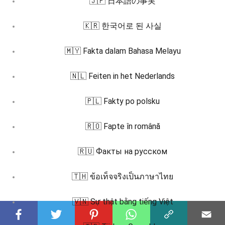
🇯🇵 日本語の事実
🇰🇷 한국어로 된 사실
🇲🇾 Fakta dalam Bahasa Melayu
🇳🇱 Feiten in het Nederlands
🇵🇱 Fakty po polsku
🇷🇴 Fapte în română
🇷🇺 Факты на русском
🇹🇭 ข้อเท็จจริงเป็นภาษาไทย
🇻🇳 Sự thật bằng tiếng Việt