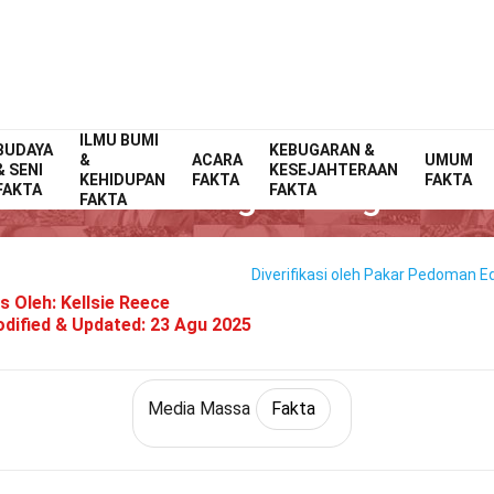
ILMU BUMI
BUDAYA
Home
Budaya & Seni
Fakta
KEBUGARAN &
Media Massa
Fakta
&
ACARA
UMUM
& SENI
KESEJAHTERAAN
KEHIDUPAN
FAKTA
FAKTA
0 Fakta Tentang Huffington Po
FAKTA
FAKTA
FAKTA
Diverifikasi oleh Pakar
Pedoman Edi
is Oleh:
Kellsie Reece
dified & Updated:
23 Agu 2025
Media Massa
Fakta