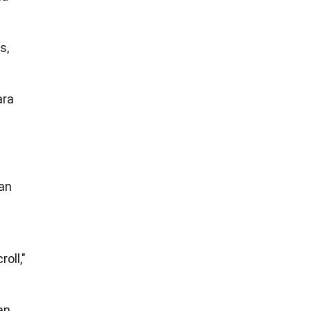
s,
ara
an
oll,"
an