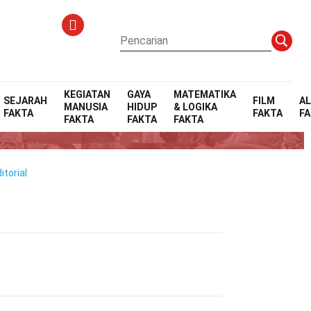
KEGIATAN
GAYA
MATEMATIKA
SEJARAH
FILM
A
MANUSIA
HIDUP
& LOGIKA
FAKTA
FAKTA
F
st
FAKTA
FAKTA
FAKTA
torial