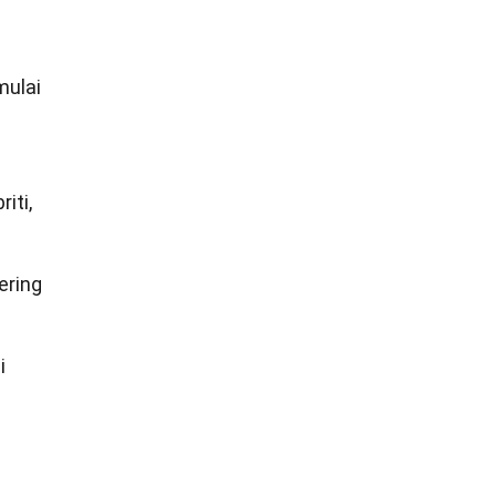
mulai
iti,
ering
i