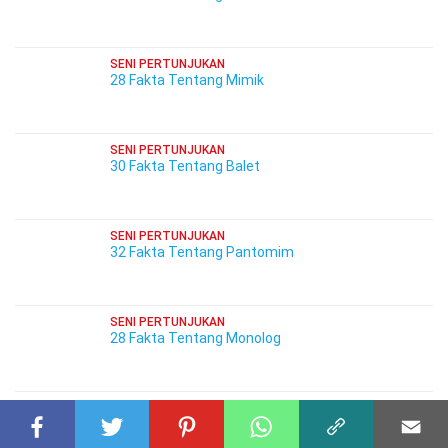
SENI PERTUNJUKAN
28 Fakta Tentang Mimik
SENI PERTUNJUKAN
30 Fakta Tentang Balet
SENI PERTUNJUKAN
32 Fakta Tentang Pantomim
SENI PERTUNJUKAN
28 Fakta Tentang Monolog