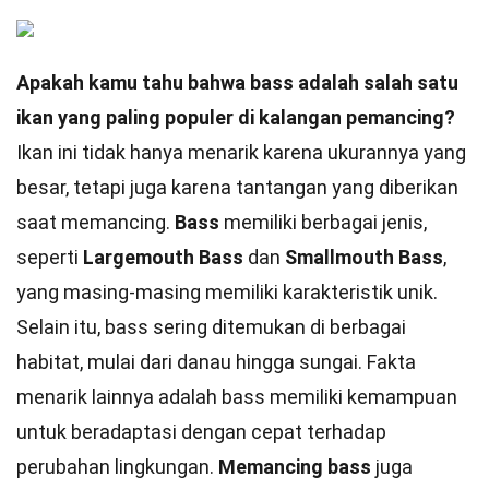
Apakah kamu tahu bahwa bass adalah salah satu
ikan yang paling populer di kalangan pemancing?
Ikan ini tidak hanya menarik karena ukurannya yang
besar, tetapi juga karena tantangan yang diberikan
saat memancing.
Bass
memiliki berbagai jenis,
seperti
Largemouth Bass
dan
Smallmouth Bass
,
yang masing-masing memiliki karakteristik unik.
Selain itu, bass sering ditemukan di berbagai
habitat, mulai dari danau hingga sungai. Fakta
menarik lainnya adalah bass memiliki kemampuan
untuk beradaptasi dengan cepat terhadap
perubahan lingkungan.
Memancing bass
juga