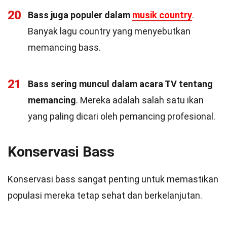
20
Bass juga populer dalam
musik country
.
Banyak lagu country yang menyebutkan
memancing bass.
21
Bass sering muncul dalam acara TV tentang
memancing
. Mereka adalah salah satu ikan
yang paling dicari oleh pemancing profesional.
Konservasi Bass
Konservasi bass sangat penting untuk memastikan
populasi mereka tetap sehat dan berkelanjutan.