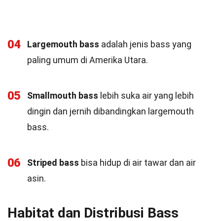
04
Largemouth bass
adalah jenis bass yang
paling umum di Amerika Utara.
05
Smallmouth bass
lebih suka air yang lebih
dingin dan jernih dibandingkan largemouth
bass.
06
Striped bass
bisa hidup di air tawar dan air
asin.
Habitat dan Distribusi Bass