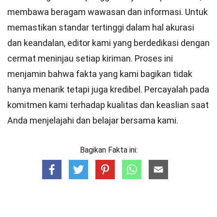
membawa beragam wawasan dan informasi. Untuk
memastikan
standar
tertinggi dalam hal akurasi
dan keandalan,
editor
kami yang berdedikasi dengan
cermat meninjau setiap kiriman. Proses ini
menjamin bahwa fakta yang kami bagikan tidak
hanya menarik tetapi juga kredibel. Percayalah pada
komitmen kami terhadap kualitas dan keaslian saat
Anda menjelajahi dan belajar bersama kami.
Bagikan Fakta ini: