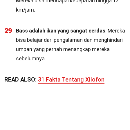
Mereka bisa mencapai kecepatan hingga 12
km/jam.
29
Bass adalah ikan yang sangat cerdas
. Mereka
bisa belajar dari pengalaman dan menghindari
umpan yang pernah menangkap mereka
sebelumnya.
READ ALSO:
31 Fakta Tentang Xilofon