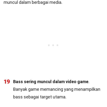
muncul dalam berbagai media.
19
Bass sering muncul dalam video game
.
Banyak game memancing yang menampilkan
bass sebagai target utama.