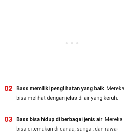
02
Bass memiliki penglihatan yang baik
. Mereka
bisa melihat dengan jelas di air yang keruh.
03
Bass bisa hidup di berbagai jenis air
. Mereka
bisa ditemukan di danau, sungai, dan rawa-