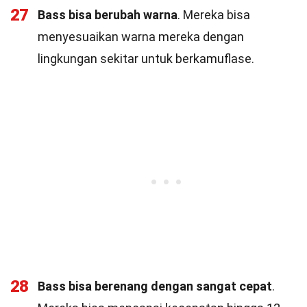
27
Bass bisa berubah warna
. Mereka bisa
menyesuaikan warna mereka dengan
lingkungan sekitar untuk berkamuflase.
28
Bass bisa berenang dengan sangat cepat
.