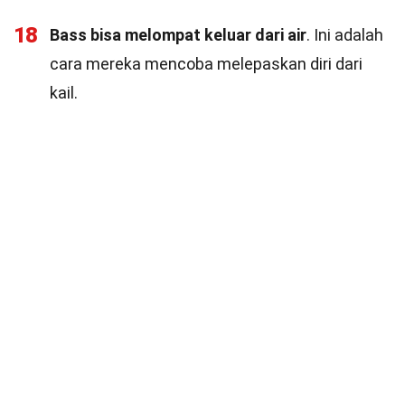
18
Bass bisa melompat keluar dari air
. Ini adalah
cara mereka mencoba melepaskan diri dari
kail.