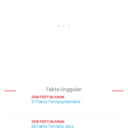
Fakta Unggulan
SENI PERTUNJUKAN
37 Fakta Tentang Bachata
SENI PERTUNJUKAN
26 Fakta Tentang Jazz