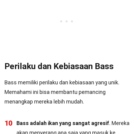
Perilaku dan Kebiasaan Bass
Bass memiliki perilaku dan kebiasaan yang unik.
Memahami ini bisa membantu pemancing
menangkap mereka lebih mudah.
10
Bass adalah ikan yang sangat agresif
. Mereka
akan menyerang apa saja yang masuk ke