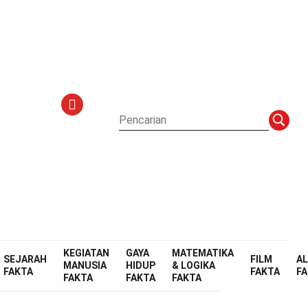
l
KEGIATAN
GAYA
MATEMATIKA
SEJARAH
FILM
A
MANUSIA
HIDUP
& LOGIKA
FAKTA
FAKTA
F
FAKTA
FAKTA
FAKTA