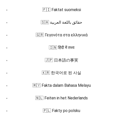
🇫🇮 Faktat suomeksi
🇸🇦 حقائق باللغة العربية
🇬🇷 Γεγονότα στα ελληνικά
🇮🇳 हिंदी में तथ्य
🇯🇵 日本語の事実
🇰🇷 한국어로 된 사실
🇲🇾 Fakta dalam Bahasa Melayu
🇳🇱 Feiten in het Nederlands
🇵🇱 Fakty po polsku