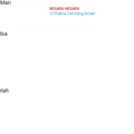
 Mari
NEGARA-NEGARA
37 Fakta Tentang Israel
ibia
a
elah