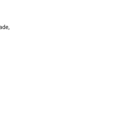
ade,
t