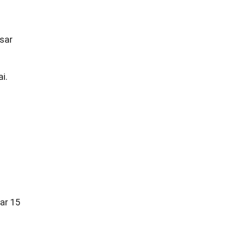
esar
i.
ar 15