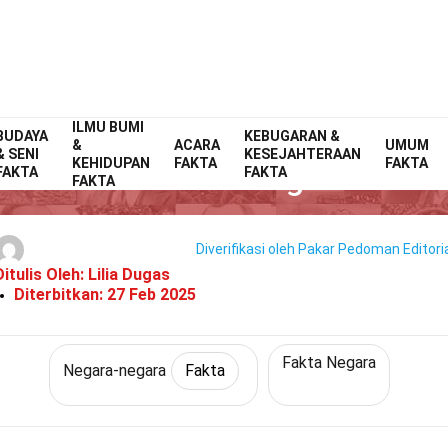
ILMU BUMI
BUDAYA
Home
Dunia
Fakta
Negara-negara
KEBUGARAN &
Fakta
&
ACARA
UMUM
& SENI
KESEJAHTERAAN
KEHIDUPAN
FAKTA
FAKTA
26 Fakta Tentang Belize
FAKTA
FAKTA
FAKTA
Diverifikasi oleh Pakar
Pedoman Editoria
Ditulis Oleh:
Lilia Dugas
Diterbitkan:
27 Feb 2025
Fakta Negara
Negara-negara
Fakta