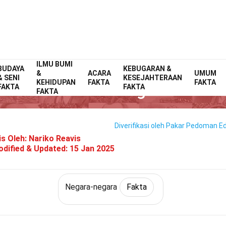
ILMU BUMI
BUDAYA
Home
Dunia
Fakta
Negara-negara
KEBUGARAN &
Fakta
&
ACARA
UMUM
& SENI
KESEJAHTERAAN
KEHIDUPAN
FAKTA
FAKTA
35 Fakta Tentang Monako
FAKTA
FAKTA
FAKTA
Diverifikasi oleh Pakar
Pedoman Edi
is Oleh:
Nariko Reavis
dified & Updated:
15 Jan 2025
Negara-negara
Fakta