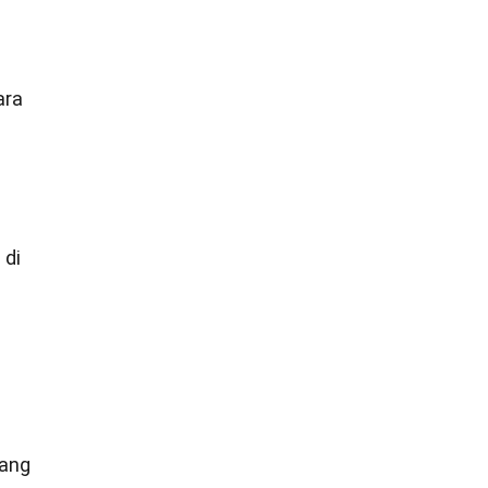
ara
 di
tang