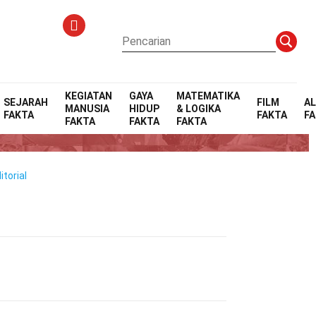
KEGIATAN
GAYA
MATEMATIKA
SEJARAH
FILM
A
MANUSIA
HIDUP
& LOGIKA
FAKTA
FAKTA
F
FAKTA
FAKTA
FAKTA
torial