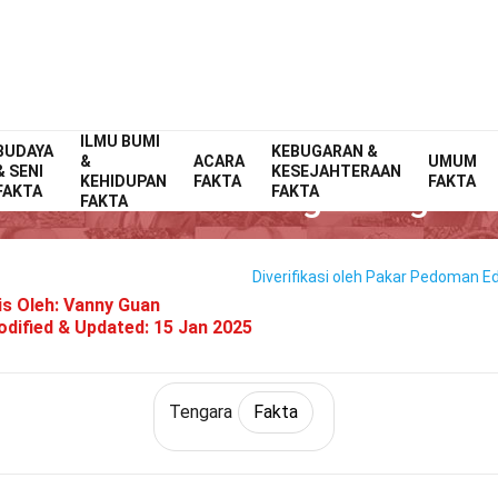
ILMU BUMI
BUDAYA
Home
Dunia
Fakta
KEBUGARAN &
Tengara
Fakta
&
ACARA
UMUM
& SENI
KESEJAHTERAAN
KEHIDUPAN
FAKTA
FAKTA
30 Fakta Tentang Bellagio
FAKTA
FAKTA
FAKTA
Diverifikasi oleh Pakar
Pedoman Edi
is Oleh:
Vanny Guan
dified & Updated:
15 Jan 2025
Tengara
Fakta