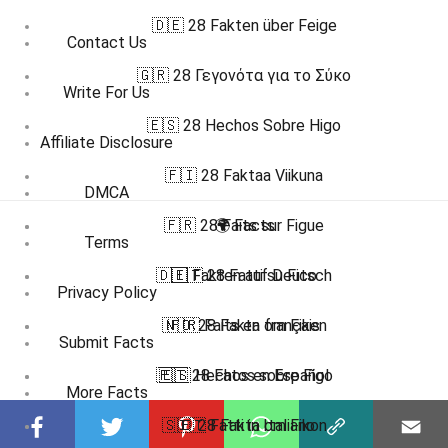
🇩🇪 28 Fakten über Feige
Contact Us
🇬🇷 28 Γεγονότα για το Σύκο
Write For Us
🇪🇸 28 Hechos Sobre Higo
Affiliate Disclosure
🇫🇮 28 Faktaa Viikuna
DMCA
🇫🇷 28 Faits sur Figue
🌍 Facts
Terms
🇩🇪 Fakten auf Deutsch
🇮🇹 28 Fatti su Fico
Privacy Policy
🇳🇴 28 Fakta om Fiken
🇫🇷 Faits en français
Submit Facts
🇵🇹 28 Fatos sobre Figo
🇪🇸 Hechos en Español
More Facts
🇸🇪 28 Fakta om Fikon
🇮🇹 Fatti in Italiano