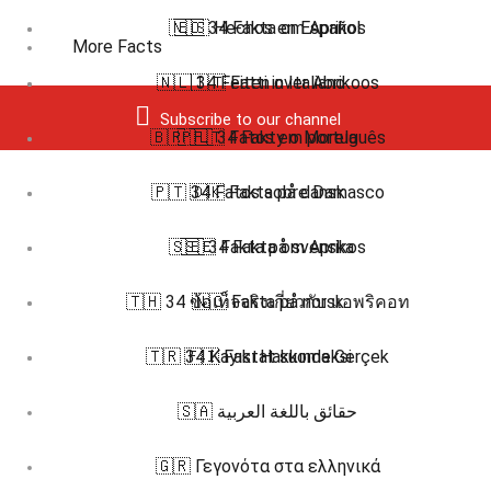
🇳🇴 34 Fakta om Aprikos
🇪🇸 Hechos en Español
More Facts
🇳🇱 34 Feiten over Abrikoos
🇮🇹 Fatti in Italiano
Subscribe to our channel
🇧🇷 🇵🇹 Fatos em português
🇵🇱 34 Fakty o Morela
🇵🇹 34 Fatos sobre Damasco
🇩🇰 Fakta på dansk
🇸🇪 34 Fakta om Aprikos
🇸🇪 Fakta på svenska
🇹🇭 34 ข้อเท็จจริงเกี่ยวกับ แอพริคอท
🇳🇴 Fakta på norsk
🇹🇷 34 Kayısı Hakkında Gerçek
🇫🇮 Faktat suomeksi
🇸🇦 حقائق باللغة العربية
🇬🇷 Γεγονότα στα ελληνικά