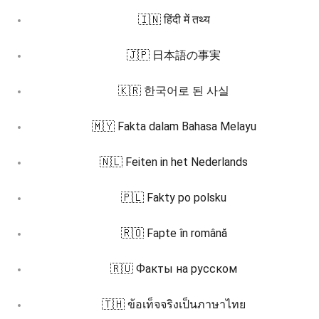
🇮🇳 हिंदी में तथ्य
🇯🇵 日本語の事実
🇰🇷 한국어로 된 사실
🇲🇾 Fakta dalam Bahasa Melayu
🇳🇱 Feiten in het Nederlands
🇵🇱 Fakty po polsku
🇷🇴 Fapte în română
🇷🇺 Факты на русском
🇹🇭 ข้อเท็จจริงเป็นภาษาไทย