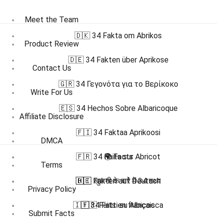
Meet the Team
🇩🇰 34 Fakta om Abrikos
Product Review
🇩🇪 34 Fakten über Aprikose
Contact Us
🇬🇷 34 Γεγονότα για το Βερίκοκο
Write For Us
🇪🇸 34 Hechos Sobre Albaricoque
Affiliate Disclosure
🇫🇮 34 Faktaa Aprikoosi
DMCA
🇫🇷 34 Faits sur Abricot
🌍 Facts
Terms
🇩🇪 Fakten auf Deutsch
🇭🇮 खुबानी के बारे में 34 तथ्य
Privacy Policy
🇮🇹 34 Fatti su Albicocca
🇫🇷 Faits en français
Submit Facts