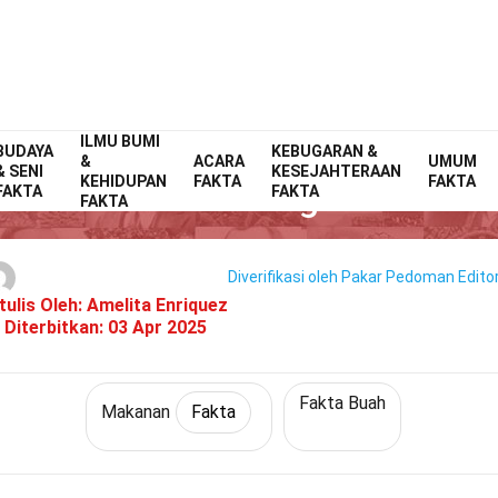
ILMU BUMI
BUDAYA
Home
Gaya Hidup
Fakta
KEBUGARAN &
Makanan
Fakta
&
ACARA
UMUM
& SENI
KESEJAHTERAAN
KEHIDUPAN
FAKTA
FAKTA
40 Fakta Tentang Berberis
FAKTA
FAKTA
FAKTA
Diverifikasi oleh Pakar
Pedoman Editor
tulis Oleh:
Amelita Enriquez
Diterbitkan:
03 Apr 2025
Fakta Buah
Makanan
Fakta