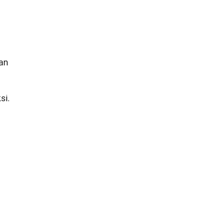
an
si.