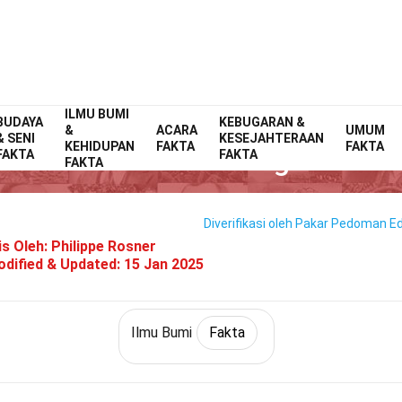
ILMU BUMI
BUDAYA
Home
Ilmu Bumi & Kehidupan
KEBUGARAN &
Fakta
Ilmu Bumi
Fakta
&
ACARA
UMUM
& SENI
KESEJAHTERAAN
KEHIDUPAN
FAKTA
FAKTA
27 Fakta Tentang Inti
FAKTA
FAKTA
FAKTA
Diverifikasi oleh Pakar
Pedoman Edi
is Oleh:
Philippe Rosner
dified & Updated:
15 Jan 2025
Ilmu Bumi
Fakta