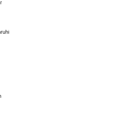
r
ruhi
n