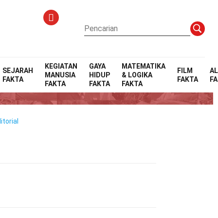
KEGIATAN
GAYA
MATEMATIKA
SEJARAH
FILM
A
MANUSIA
HIDUP
& LOGIKA
FAKTA
FAKTA
F
FAKTA
FAKTA
FAKTA
torial