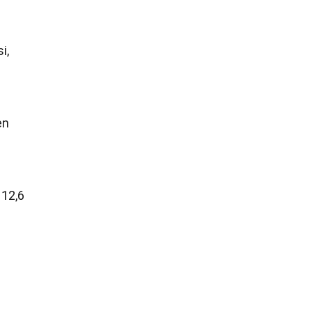
i,
en
 12,6