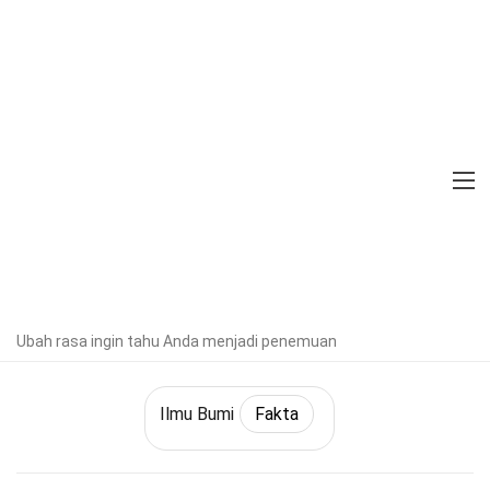
Home
Ilmu Bumi & Kehidupan
Fakta
Ilmu Bumi
Fakta
31 Fakta Tentang Lubang Tanah
Diverifikasi oleh Pakar
Pedoman
Editorial
Ditulis Oleh:
Luciana
Parry
Modified & Updated:
Ubah rasa ingin tahu Anda menjadi penemuan
15 Jan 2025
Ilmu Bumi
Fakta