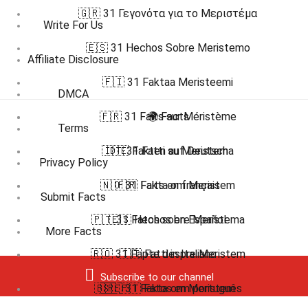
🇬🇷 31 Γεγονότα για το Μεριστέμα
Write For Us
🇪🇸 31 Hechos Sobre Meristemo
Affiliate Disclosure
🇫🇮 31 Faktaa Meristeemi
DMCA
🇫🇷 31 Faits sur Méristème
🌍 Facts
Terms
🇮🇹 31 Fatti su Meristema
🇩🇪 Fakten auf Deutsch
Privacy Policy
🇳🇴 31 Fakta om Meristem
🇫🇷 Faits en français
Submit Facts
🇵🇹 31 Fatos sobre Meristema
🇪🇸 Hechos en Español
More Facts
🇷🇴 31 Fapte despre Meristem
🇮🇹 Fatti in Italiano
Subscribe to our channel
🇧🇷 🇵🇹 Fatos em português
🇸🇪 31 Fakta om Meristem