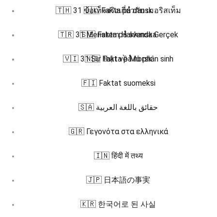
🇹🇭 31 ข้อเท็จจริงเกี่ยวกับ เมอริสเท็ม
🇩🇰 Fakta på dansk
🇹🇷 31 Meristem Hakkında Gerçek
🇸🇪 Fakta på svenska
🇻🇮 31 Sự thật về Mô phân sinh
🇳🇴 Fakta på norsk
🇫🇮 Faktat suomeksi
🇸🇦 حقائق باللغة العربية
🇬🇷 Γεγονότα στα ελληνικά
🇮🇳 हिंदी में तथ्य
🇯🇵 日本語の事実
🇰🇷 한국어로 된 사실