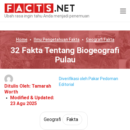
Ubah rasa ingin tahu Anda menjadi penemuan
Home
Ilmu Pengetahuan
Fakta
Geografi
Fakta
32 Fakta Tentang Biogeografi
Pulau
Diverifikasi oleh Pakar
Pedoman
Editorial
Ditulis Oleh:
Tamarah
Worth
Modified & Updated:
23 Agu 2025
Geografi
Fakta