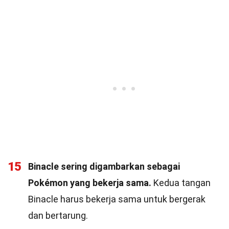
15
Binacle sering digambarkan sebagai
Pokémon yang bekerja sama.
Kedua tangan
Binacle harus bekerja sama untuk bergerak
dan bertarung.