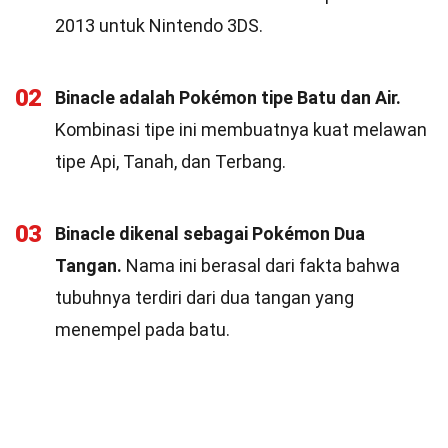
2013 untuk Nintendo 3DS.
02
Binacle adalah Pokémon tipe Batu dan Air.
Kombinasi tipe ini membuatnya kuat melawan
tipe Api, Tanah, dan Terbang.
03
Binacle dikenal sebagai Pokémon Dua
Tangan.
Nama ini berasal dari fakta bahwa
tubuhnya terdiri dari dua tangan yang
menempel pada batu.