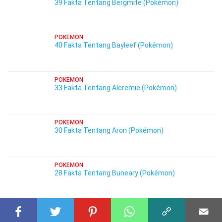
39 Fakta Tentang Bergmite (Pokémon)
POKEMON
40 Fakta Tentang Bayleef (Pokémon)
POKEMON
33 Fakta Tentang Alcremie (Pokémon)
POKEMON
30 Fakta Tentang Aron (Pokémon)
POKEMON
28 Fakta Tentang Buneary (Pokémon)
POKEMON
32 Fakta Tentang Basculin (Pokémon)