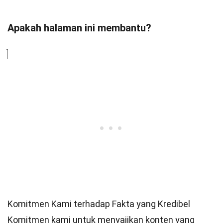
Apakah halaman ini membantu?
Komitmen Kami terhadap Fakta yang Kredibel
Komitmen kami untuk menyajikan konten yang