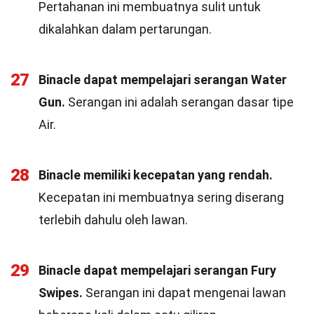
Pertahanan ini membuatnya sulit untuk
dikalahkan dalam pertarungan.
27
Binacle dapat mempelajari serangan Water
Gun.
Serangan ini adalah serangan dasar tipe
Air.
28
Binacle memiliki kecepatan yang rendah.
Kecepatan ini membuatnya sering diserang
terlebih dahulu oleh lawan.
29
Binacle dapat mempelajari serangan Fury
Swipes.
Serangan ini dapat mengenai lawan