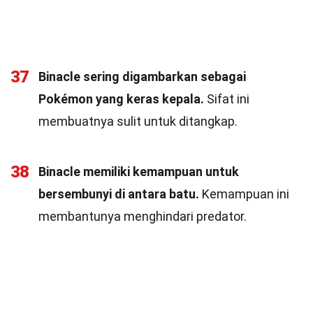
37
Binacle sering digambarkan sebagai
Pokémon yang keras kepala.
Sifat ini
membuatnya sulit untuk ditangkap.
38
Binacle memiliki kemampuan untuk
bersembunyi di antara batu.
Kemampuan ini
membantunya menghindari predator.