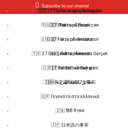
Subscribe to our channel
🇷🇴 27 Fapte despre Retragere
🇧🇷 🇵🇹 Fatos em português
🇷🇺 27 Факты о Рецессия
🇩🇰 Fakta på dansk
🇸🇪 27 Fakta om Retraction
🇸🇪 Fakta på svenska
🇹🇷 27 Geri çekilme Hakkında Gerçek
🇳🇴 Fakta på norsk
🇻🇮 27 Sự thật về Suy giảm
🇫🇮 Faktat suomeksi
🇿🇭 关于退缩的27个事实
🇸🇦 حقائق باللغة العربية
🇬🇷 Γεγονότα στα ελληνικά
🇮🇳 हिंदी में तथ्य
🇯🇵 日本語の事実