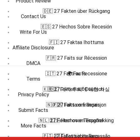
Product Review
🇩🇪 27 Fakten über Rückgang
Contact Us
🇪🇸 27 Hechos Sobre Recesión
Write For Us
🇫🇮 27 Faktaa Ihottuma
Affiliate Disclosure
🇫🇷 27 Faits sur Récession
DMCA
🇮🇹 27 Fatti su Recessione
🌍 Facts
Terms
🇰🇷 27 가지 후퇴에 대한 사실
🇩🇪 Fakten auf Deutsch
Privacy Policy
🇳🇴 27 Fakta om Resesjon
🇫🇷 Faits en français
Submit Facts
🇳🇱 27 Feiten over Terugtrekking
🇪🇸 Hechos en Español
More Facts
🇵🇹 27 Fatos sobre Recessão
🇮🇹 Fatti in Italiano