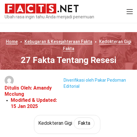
Ubah rasa ingin tahu Anda menjadi penemuan
Home
Kebugaran & Kesejahteraan
Fakta
Kedokteran Gigi
Fakta
27 Fakta Tentang Resesi
Diverifikasi oleh Pakar
Pedoman
Editorial
Ditulis Oleh:
Amandy
Mcclung
Modified & Updated:
15 Jan 2025
Kedokteran Gigi
Fakta