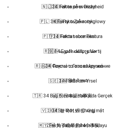
🇳🇱 34 Feiten over Dizzyheid
🇸🇪 Fakta på svenska
🇵🇱 34 Fakty o Zawroty głowy
🇳🇴 Fakta på norsk
🇵🇹 34 Fatos sobre Tontura
🇫🇮 Faktat suomeksi
🇷🇴 34 Fapte despre Vertij
🇸🇦 حقائق باللغة العربية
🇷🇺 34 Факты о Головокружение
🇬🇷 Γεγονότα στα ελληνικά
🇸🇪 34 Fakta om Yrsel
🇮🇳 हिंदी में तथ्य
🇹🇷 34 Baş dönmesi Hakkında Gerçek
🇯🇵 日本語の事実
🇻🇮 34 Sự thật về Chóng mặt
🇰🇷 한국어로 된 사실
🇲🇾 Fakta dalam Bahasa Melayu
🇿🇭 关于眩晕的34个事实