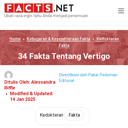
Ubah rasa ingin tahu Anda menjadi penemuan
Home
Kebugaran & Kesejahteraan
Fakta
Kedokteran
Fakta
34 Fakta Tentang Vertigo
Diverifikasi oleh Pakar
Pedoman
Editorial
Ditulis Oleh:
Alessandra
Riffle
Modified & Updated:
14 Jan 2025
Kedokteran
Fakta