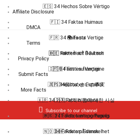
🇪🇸 34 Hechos Sobre Vértigo
Affiliate Disclosure
🇫🇮 34 Faktaa Huimaus
DMCA
🇫🇷 34 Faits sur Vertige
🌍 Facts
Terms
🇩🇪 Fakten auf Deutsch
🇭🇮 चक्कर के बारे में 34 तथ्य
Privacy Policy
🇮🇹 34 Fatti su Vertigine
🇫🇷 Faits en français
Submit Facts
🇯🇵 34個のめまいの事実
🇪🇸 Hechos en Español
More Facts
🇰🇷 34 가지 어지러움에 대한 사실
🇮🇹 Fatti in Italiano
Subscribe to our channel
🇧🇷 🇵🇹 Fatos em português
🇲🇸 34 Fakta tentang Pening
🇳🇴 34 Fakta om Svimmelhet
🇩🇰 Fakta på dansk