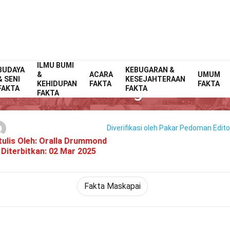
ILMU BUMI
BUDAYA
Home
Maskapai Penerbangan
KEBUGARAN &
Fakta
&
ACARA
UMUM
& SENI
KESEJAHTERAAN
KEHIDUPAN
FAKTA
FAKTA
37 Fakta Tentang RwandAir
FAKTA
FAKTA
FAKTA
Diverifikasi oleh Pakar
Pedoman Editor
tulis Oleh:
Oralla Drummond
Diterbitkan:
02 Mar 2025
Fakta Maskapai