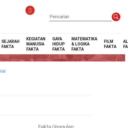
KEGIATAN
GAYA
MATEMATIKA
SEJARAH
FILM
A
MANUSIA
HIDUP
& LOGIKA
FAKTA
FAKTA
F
FAKTA
FAKTA
FAKTA
ial
Fakta Unggulan