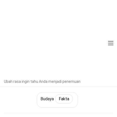
Home
Sejarah
Fakta
Budaya
Fakta
40 Fakta Tentang Allegori
Diverifikasi oleh Pakar
Pedoman
Editorial
Ditulis Oleh:
Charleen
Brooke
Modified & Updated:
Ubah rasa ingin tahu Anda menjadi penemuan
15 Jan 2025
Budaya
Fakta