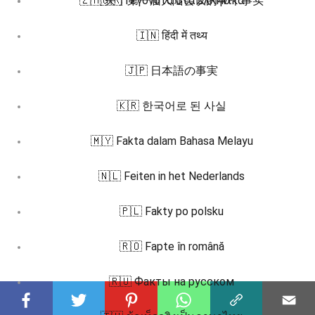
🇿🇭 关于第一届大陆会议的40个事实
🇬🇷 Γεγονότα στα ελληνικά
🇮🇳 हिंदी में तथ्य
🇯🇵 日本語の事実
🇰🇷 한국어로 된 사실
🇲🇾 Fakta dalam Bahasa Melayu
🇳🇱 Feiten in het Nederlands
🇵🇱 Fakty po polsku
🇷🇴 Fapte în română
🇷🇺 Факты на русском