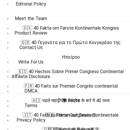
Editorial Policy
Meet the Team
🇩🇰 40 Fakta om Første Kontinentale Kongres
Product Review
🇬🇷 40 Γεγονότα για το Πρώτο Κονγκρέσο της
Contact Us
Ηπείρου
Write For Us
🇪🇸 40 Hechos Sobre Primer Congreso Continental
Affiliate Disclosure
🇫🇷 40 Faits sur Premier Congrès continental
DMCA
🇭🇮 पहले महाद्वीपीय कांग्रेस के बारे में 40 तथ्य
🌍 Facts
Terms
🇮🇹 40 Fatti su Primo Congresso Continentale
🇩🇪 Fakten auf Deutsch
Privacy Policy
🇯🇵 27個の名誉革命の事実
🇫🇷 Faits en français