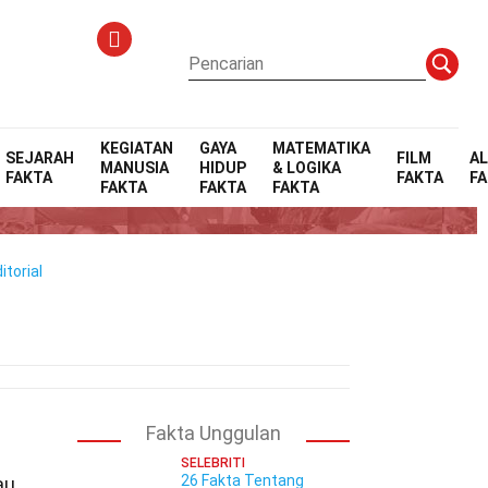
KEGIATAN
GAYA
MATEMATIKA
SEJARAH
FILM
A
MANUSIA
HIDUP
& LOGIKA
FAKTA
FAKTA
F
FAKTA
FAKTA
FAKTA
torial
Fakta Unggulan
SELEBRITI
26 Fakta Tentang
au