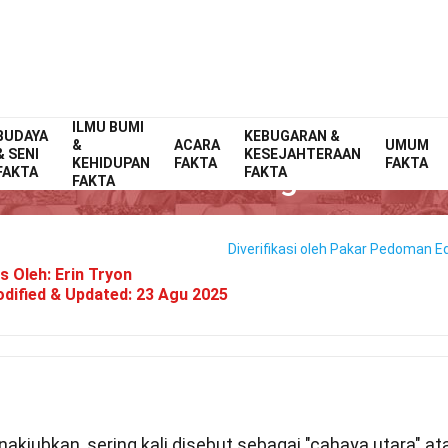
ILMU BUMI
BUDAYA
Home
Selebriti
KEBUGARAN &
Fakta
&
ACARA
UMUM
& SENI
KESEJAHTERAAN
KEHIDUPAN
FAKTA
FAKTA
31 Fakta Tentang Aurora
FAKTA
FAKTA
FAKTA
Diverifikasi oleh Pakar
Pedoman Edi
is Oleh:
Erin Tryon
dified & Updated:
23 Agu 2025
jubkan, sering kali disebut sebagai "cahaya utara" at