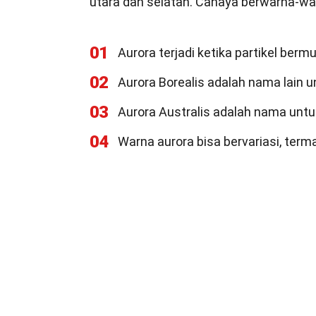
utara dan selatan. Cahaya berwarna-war
01
Aurora terjadi ketika partikel ber
02
Aurora Borealis adalah nama lain un
03
Aurora Australis adalah nama untuk
04
Warna aurora bisa bervariasi, terma