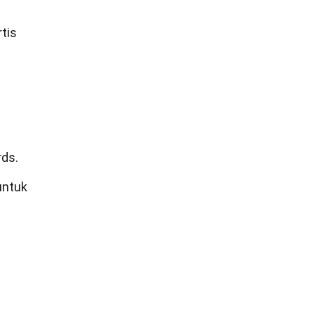
tis
rds.
untuk