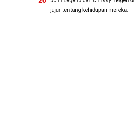
20
John Legend dan Chrissy Teigen di
jujur tentang kehidupan mereka.