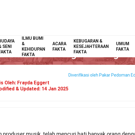
ILMU BUMI
BUDAYA
Home
Selebriti
KEBUGARAN &
Fakta
&
ACARA
UMUM
& SENI
KESEJAHTERAAN
KEHIDUPAN
FAKTA
FAKTA
38 Fakta Tentang John Legend
FAKTA
FAKTA
FAKTA
Diverifikasi oleh Pakar
Pedoman Edi
is Oleh:
Frayda Eggert
dified & Updated:
14 Jan 2025
dan produser musik, telah mencuri hati banyak orang deng