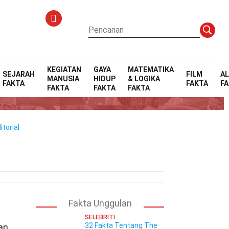
KEGIATAN
GAYA
MATEMATIKA
SEJARAH
FILM
A
MANUSIA
HIDUP
& LOGIKA
FAKTA
FAKTA
F
FAKTA
FAKTA
FAKTA
torial
Fakta Unggulan
SELEBRITI
32 Fakta Tentang The
an