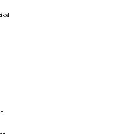
ikal
an