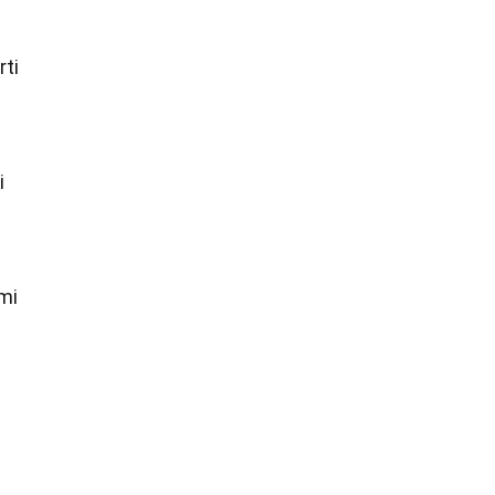
rti
i
mi