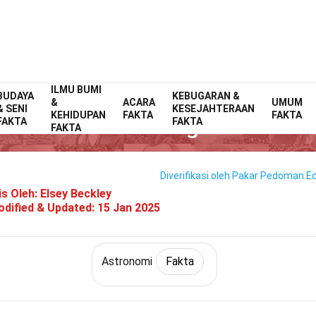
ILMU BUMI
BUDAYA
Home
Teknologi & Sains
Fakta
KEBUGARAN &
Astronomi
Fakta
&
ACARA
UMUM
& SENI
KESEJAHTERAAN
KEHIDUPAN
FAKTA
FAKTA
33 Fakta Tentang Ekuinoks
FAKTA
FAKTA
FAKTA
Diverifikasi oleh Pakar
Pedoman Edi
is Oleh:
Elsey Beckley
dified & Updated:
15 Jan 2025
Astronomi
Fakta