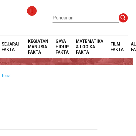
KEGIATAN
GAYA
MATEMATIKA
SEJARAH
FILM
A
MANUSIA
HIDUP
& LOGIKA
FAKTA
FAKTA
F
FAKTA
FAKTA
FAKTA
torial