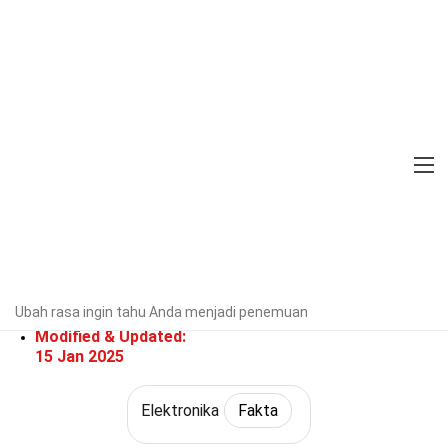
Home
Teknologi & Sains
Fakta
Elektronika
Fakta
36 Fakta Tentang Mesin Penjual
Otomatis
Diverifikasi oleh Pakar
Pedoman
Editorial
Ditulis Oleh:
Julienne
Ubah rasa ingin tahu Anda menjadi penemuan
Mcclary
Modified & Updated:
15 Jan 2025
Elektronika
Fakta