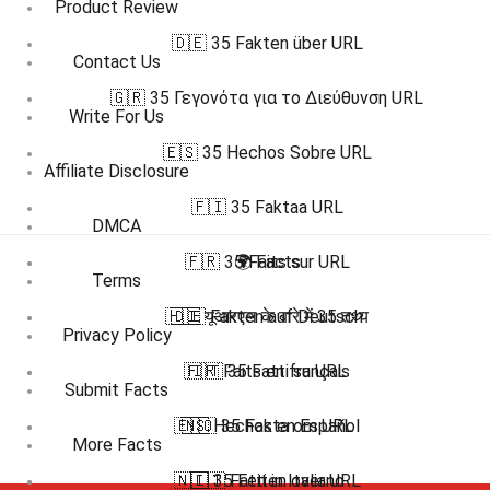
Product Review
🇩🇪 35 Fakten über URL
Contact Us
🇬🇷 35 Γεγονότα για το Διεύθυνση URL
Write For Us
🇪🇸 35 Hechos Sobre URL
Affiliate Disclosure
🇫🇮 35 Faktaa URL
DMCA
🇫🇷 35 Faits sur URL
🌍 Facts
Terms
🇭🇮 यूआरएल के बारे में 35 तथ्य
🇩🇪 Fakten auf Deutsch
Privacy Policy
🇫🇷 Faits en français
🇮🇹 35 Fatti su URL
Submit Facts
🇪🇸 Hechos en Español
🇳🇴 35 Fakta om URL
More Facts
🇳🇱 35 Feiten over URL
🇮🇹 Fatti in Italiano