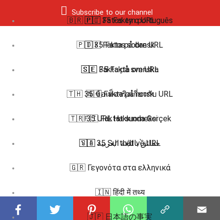
Subscribe to our channel
🇧🇷 🇵🇹 Fatos em português
🇵🇱 35 Fakty o URL
🇵🇹 35 Fatos sobre URL
🇩🇰 Fakta på dansk
🇸🇪 Fakta på svenska
🇸🇪 35 Fakta om URL
🇹🇭 35 ข้อเท็จจริงเกี่ยวกับ URL
🇳🇴 Fakta på norsk
🇹🇷 35 URL Hakkında Gerçek
🇫🇮 Faktat suomeksi
🇻🇮 35 Sự thật về URL
🇸🇦 حقائق باللغة العربية
🇬🇷 Γεγονότα στα ελληνικά
🇮🇳 हिंदी में तथ्य
🇯🇵 日本語の事実