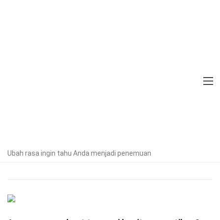
Home
Alam
Fakta
34 Fakta Tentang Tsunami
Diverifikasi oleh Pakar
Pedoman
Editorial
Ditulis Oleh:
Livvy
Kilmer
Modified & Updated:
Ubah rasa ingin tahu Anda menjadi penemuan
15 Jan 2025