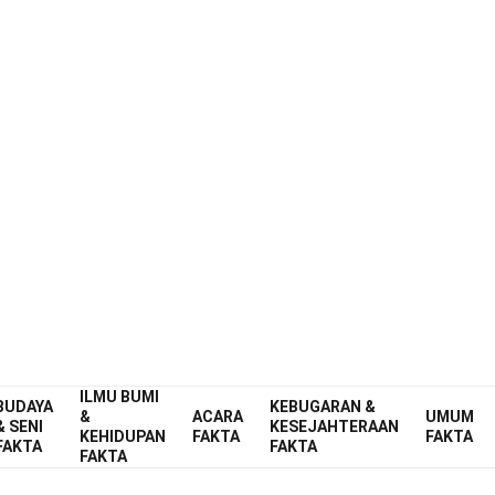
Home
Alam
Fakta
Alam Semesta
Fakta
26 Fakta Tentang Fotosfer
Diverifikasi oleh Pakar
Pedoman Editori
itulis Oleh:
Mallissa Parks
Diterbitkan:
17 Mar 2025
ILMU BUMI
BUDAYA
Alam Semesta
KEBUGARAN &
Fakta
&
ACARA
UMUM
& SENI
KESEJAHTERAAN
KEHIDUPAN
FAKTA
FAKTA
FAKTA
FAKTA
FAKTA