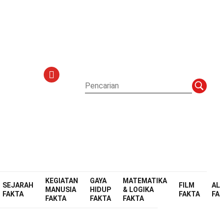
al
KEGIATAN
GAYA
MATEMATIKA
SEJARAH
FILM
A
MANUSIA
HIDUP
& LOGIKA
FAKTA
FAKTA
F
FAKTA
FAKTA
FAKTA