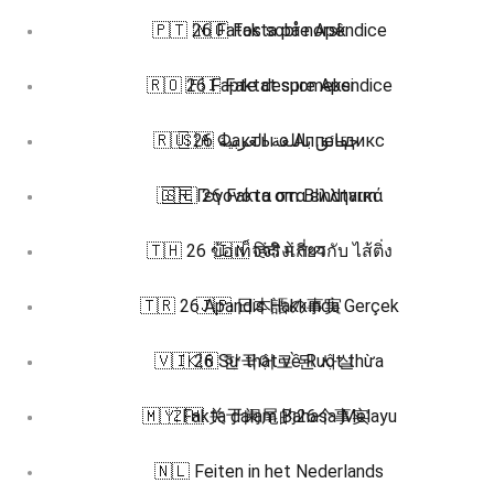
🇵🇹 26 Fatos sobre Apêndice
🇳🇴 Fakta på norsk
🇷🇴 26 Fapte despre Apendice
🇫🇮 Faktat suomeksi
🇷🇺 26 Факты о Аппендикс
🇸🇦 حقائق باللغة العربية
🇬🇷 Γεγονότα στα ελληνικά
🇸🇪 26 Fakta om Blindtarm
🇹🇭 26 ข้อเท็จจริงเกี่ยวกับ ไส้ติ่ง
🇮🇳 हिंदी में तथ्य
🇹🇷 26 Apandis Hakkında Gerçek
🇯🇵 日本語の事実
🇻🇮 26 Sự thật về Ruột thừa
🇰🇷 한국어로 된 사실
🇲🇾 Fakta dalam Bahasa Melayu
🇿🇭 关于阑尾的26个事实
🇳🇱 Feiten in het Nederlands