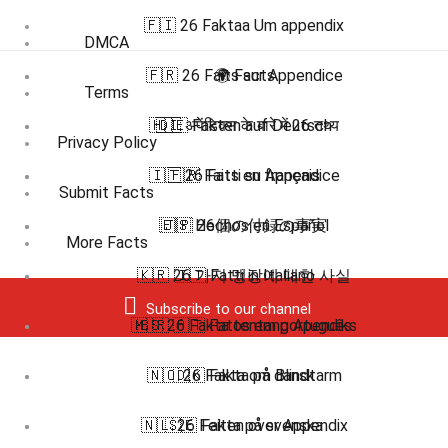
🇫🇮 26 Faktaa Um appendix
DMCA
🇫🇷 26 Faits sur Appendice
🌍 Facts
Terms
🇭🇮 अपेंडिक्स के बारे में 26 तथ्य
🇩🇪 Fakten auf Deutsch
Privacy Policy
🇮🇹 26 Fatti su Appendice
🇫🇷 Faits en français
Submit Facts
🇪🇸 Hechos en Español
🇯🇵 26個の付録の事実
More Facts
🇰🇷 26 가지 맹장에 대한 사실
🇮🇹 Fatti in Italiano
Subscribe to our channel
🇲🇸 26 Fakta tentang Apendiks
🇧🇷 🇵🇹 Fatos em português
🇳🇴 26 Fakta om Blindtarm
🇩🇰 Fakta på dansk
🇳🇱 26 Feiten over Appendix
🇸🇪 Fakta på svenska