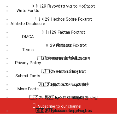
🇬🇷 29 Γεγονότα για το Φοξτροτ
Write For Us
🇪🇸 29 Hechos Sobre Foxtrot
Affiliate Disclosure
🇫🇮 29 Faktaa Foxtrot
DMCA
🇫🇷 29 Faits sur Foxtrot
🌍 Facts
Terms
🇭🇮 फॉक्सट्रॉट के बारे में 29 तथ्य
🇩🇪 Fakten auf Deutsch
Privacy Policy
🇮🇹 29 Fatti su Foxtrot
🇫🇷 Faits en français
Submit Facts
🇯🇵 25個のゴスペルの事実
🇪🇸 Hechos en Español
More Facts
🇰🇷 29 가지 폭스트로트에 대한 사실
🇮🇹 Fatti in Italiano
Subscribe to our channel
🇲🇸 29 Fakta tentang Foxtrot
🇧🇷 🇵🇹 Fatos em português