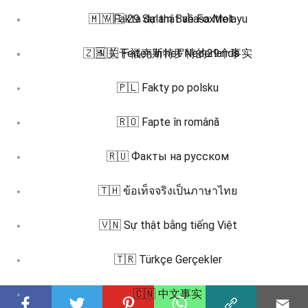
🇲🇾 Fakta dalam Bahasa Melayu
🇻🇮 29 Sự thật về Foxtrot
🇿🇭 关于福克斯特罗特的29个事实
🇳🇱 Feiten in het Nederlands
🇵🇱 Fakty po polsku
🇷🇴 Fapte în română
🇷🇺 Факты на русском
🇹🇭 ข้อเท็จจริงเป็นภาษาไทย
🇻🇳 Sự thật bằng tiếng Việt
🇹🇷 Türkçe Gerçekler
🇨🇳 中文事实