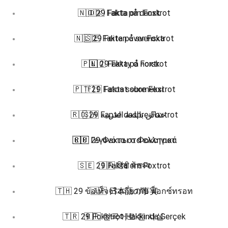
🇳🇴 29 Fakta om Foxtrot
🇩🇰 Fakta på dansk
🇳🇱 29 Feiten over Foxtrot
🇸🇪 Fakta på svenska
🇵🇱 29 Fakty o Foxtrot
🇳🇴 Fakta på norsk
🇵🇹 29 Fatos sobre Foxtrot
🇫🇮 Faktat suomeksi
🇷🇴 29 Fapte despre Foxtrot
🇸🇦 حقائق باللغة العربية
🇬🇷 Γεγονότα στα ελληνικά
🇷🇺 29 Факты о Фокстрот
🇸🇪 29 Fakta om Foxtrot
🇮🇳 हिंदी में तथ्य
🇹🇭 29 ข้อเท็จจริงเกี่ยวกับ ฟ็อกซ์ทรอท
🇯🇵 日本語の事実
🇹🇷 29 Fokstrot Hakkında Gerçek
🇰🇷 한국어로 된 사실