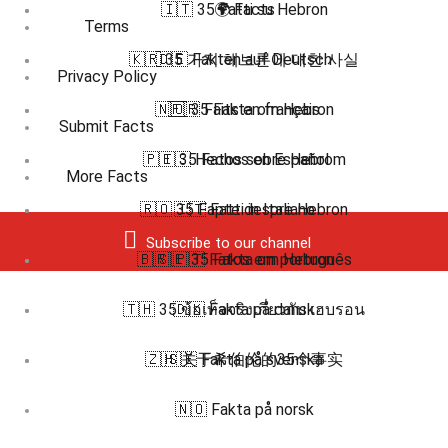
🇮🇹 35 Fatti su Hebron
🌍 Facts
Terms
🇰🇷 35 가지 헤브론에 대한 사실
🇩🇪 Fakten auf Deutsch
Privacy Policy
🇳🇴 35 Fakta om Hebron
🇫🇷 Faits en français
Submit Facts
🇵🇹 35 Fatos sobre Hebrom
🇪🇸 Hechos en Español
More Facts
🇷🇴 35 Fapte despre Hebron
🇮🇹 Fatti in Italiano
Subscribe to our channel
🇧🇷 🇵🇹 Fatos em português
🇸🇪 35 Fakta om Hebron
🇹🇭 35 ข้อเท็จจริงเกี่ยวกับ เฮบรอน
🇩🇰 Fakta på dansk
🇿🇭 关于希伯伦的35个事实
🇸🇪 Fakta på svenska
🇳🇴 Fakta på norsk