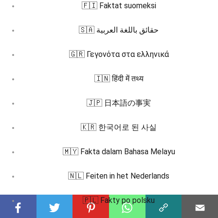
🇫🇮 Faktat suomeksi
🇸🇦 حقائق باللغة العربية
🇬🇷 Γεγονότα στα ελληνικά
🇮🇳 हिंदी में तथ्य
🇯🇵 日本語の事実
🇰🇷 한국어로 된 사실
🇲🇾 Fakta dalam Bahasa Melayu
🇳🇱 Feiten in het Nederlands
🇵🇱 Fakty po polsku