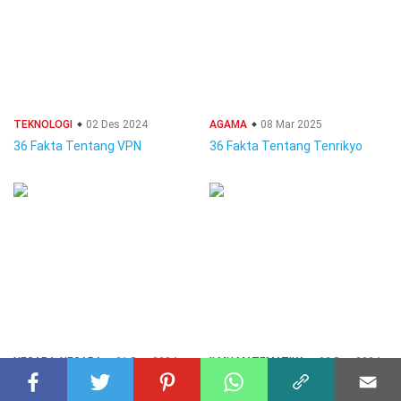
TEKNOLOGI
02 Des 2024
AGAMA
08 Mar 2025
36 Fakta Tentang VPN
36 Fakta Tentang Tenrikyo
NEGARA-NEGARA
01 Des 2024
ILMU MATEMATIKA
02 Des 2024
36 Fakta Tentang Afganistan
36 Fakta Tentang Regresi