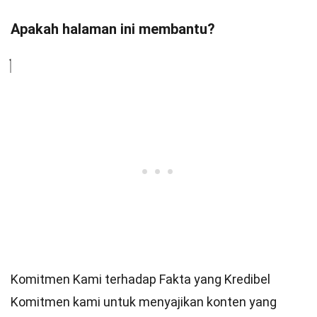
Apakah halaman ini membantu?
Komitmen Kami terhadap Fakta yang Kredibel
Komitmen kami untuk menyajikan konten yang