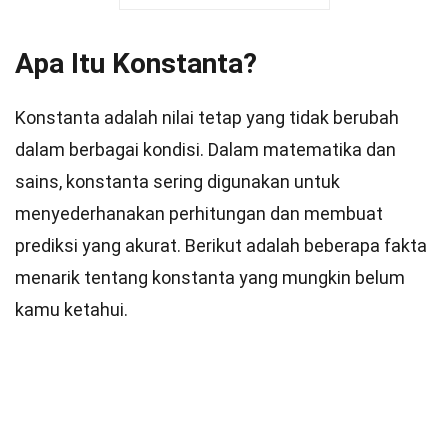
Apa Itu Konstanta?
Konstanta adalah nilai tetap yang tidak berubah
dalam berbagai kondisi. Dalam matematika dan
sains, konstanta sering digunakan untuk
menyederhanakan perhitungan dan membuat
prediksi yang akurat. Berikut adalah beberapa fakta
menarik tentang konstanta yang mungkin belum
kamu ketahui.