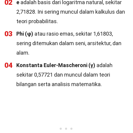
02
e
adalah basis dari logaritma natural, sekitar
2,71828. Ini sering muncul dalam kalkulus dan
teori probabilitas.
03
Phi (φ)
atau rasio emas, sekitar 1,61803,
sering ditemukan dalam seni, arsitektur, dan
alam.
04
Konstanta Euler-Mascheroni (γ)
adalah
sekitar 0,57721 dan muncul dalam teori
bilangan serta analisis matematika.