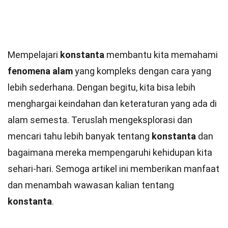
Mempelajari
konstanta
membantu kita memahami
fenomena alam
yang kompleks dengan cara yang
lebih sederhana. Dengan begitu, kita bisa lebih
menghargai keindahan dan keteraturan yang ada di
alam semesta. Teruslah mengeksplorasi dan
mencari tahu lebih banyak tentang
konstanta
dan
bagaimana mereka mempengaruhi kehidupan kita
sehari-hari. Semoga artikel ini memberikan manfaat
dan menambah wawasan kalian tentang
konstanta
.