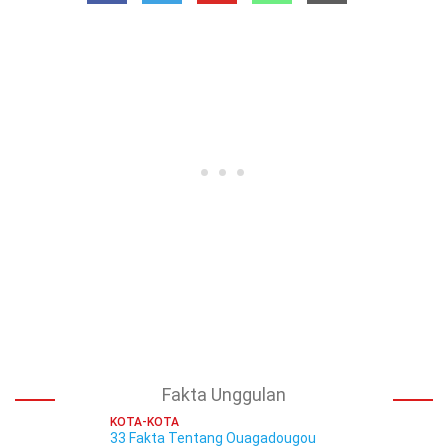
Fakta Unggulan
KOTA-KOTA
33 Fakta Tentang Ouagadougou