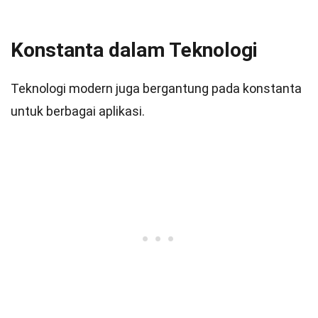
Konstanta dalam Teknologi
Teknologi modern juga bergantung pada konstanta
untuk berbagai aplikasi.