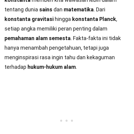
tentang dunia
sains
dan
matematika
. Dari
konstanta gravitasi
hingga
konstanta Planck
,
setiap angka memiliki peran penting dalam
pemahaman alam semesta
. Fakta-fakta ini tidak
hanya menambah pengetahuan, tetapi juga
menginspirasi rasa ingin tahu dan kekaguman
terhadap
hukum-hukum alam
.