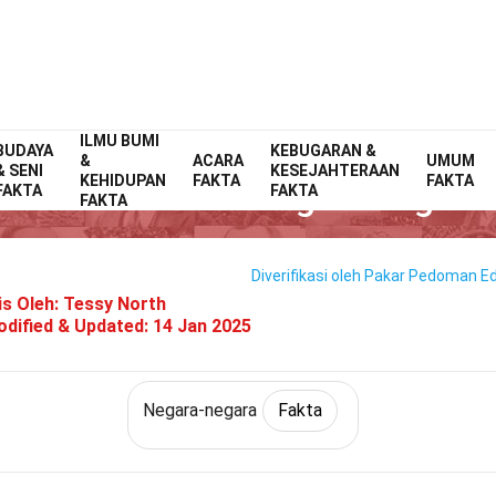
ILMU BUMI
BUDAYA
Home
Dunia
Fakta
Negara-negara
KEBUGARAN &
Fakta
&
ACARA
UMUM
& SENI
KESEJAHTERAAN
KEHIDUPAN
FAKTA
FAKTA
32 Fakta Tentang Portugal
FAKTA
FAKTA
FAKTA
Diverifikasi oleh Pakar
Pedoman Edi
is Oleh:
Tessy North
dified & Updated:
14 Jan 2025
Negara-negara
Fakta