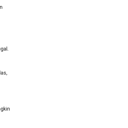
an
gal.
das,
ngkin