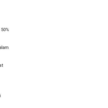
i 50%
dalam
at
i