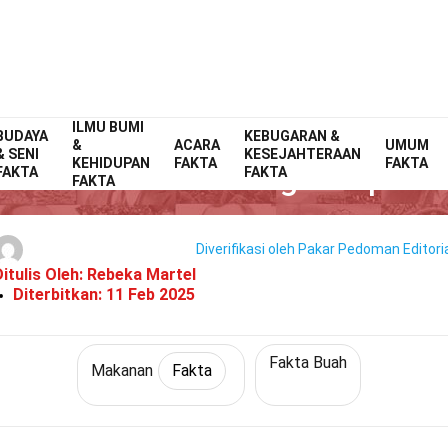
ILMU BUMI
BUDAYA
Home
Gaya Hidup
Fakta
KEBUGARAN &
Makanan
Fakta
&
ACARA
UMUM
& SENI
KESEJAHTERAAN
KEHIDUPAN
FAKTA
FAKTA
34 Fakta Tentang Kelapa
FAKTA
FAKTA
FAKTA
Diverifikasi oleh Pakar
Pedoman Editori
Ditulis Oleh:
Rebeka Martel
Diterbitkan:
11 Feb 2025
Fakta Buah
Makanan
Fakta