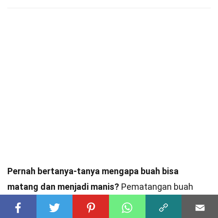
Pernah bertanya-tanya mengapa buah bisa
matang dan menjadi manis?
Pematangan buah
adalah proses alami yang mengubah buah dari
keras dan asam menjadi lembut dan manis. Proses
ini melibatkan perubahan kimia dan fisik yang
kompleks.
Buah matang
biasanya lebih enak dan
lebih mudah dicerna. Banyak faktor mempengaruhi
pematangan buah, seperti suhu, cahaya, dan gas
etilen.
Gas etilen
adalah hormon tumbuhan yang
berperan penting dalam pematangan. Beberapa
buah, seperti pisang dan apel, menghasilkan etilen