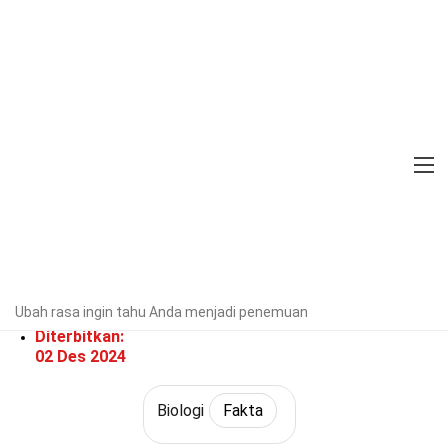
Home
Ilmu Pengetahuan
Fakta
Biologi
Fakta
26 Fakta Tentang Pematangan
Buah
Diverifikasi oleh Pakar
Pedoman
Editorial
Ditulis Oleh:
Nerty
Ubah rasa ingin tahu Anda menjadi penemuan
Hagood
Diterbitkan:
02 Des 2024
Biologi
Fakta