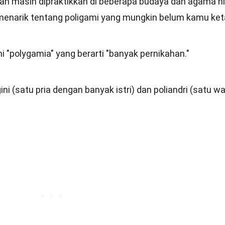
 dan masih dipraktikkan di beberapa budaya dan agama h
a menarik tentang poligami yang mungkin belum kamu ket
i "polygamia" yang berarti "banyak pernikahan."
ini (satu pria dengan banyak istri) dan poliandri (satu w