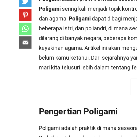
Poligami
sering kali menjadi topik kont
dan agama.
Poligami
dapat dibagi menjad
beberapa istri, dan poliandri, di mana 
dilarang di banyak negara, beberapa k
keyakinan agama. Artikel ini akan men
belum kamu ketahui. Dari sejarahnya 
mari kita telusuri lebih dalam tentang f
Pengertian Poligami
Poligami adalah praktik di mana seseor