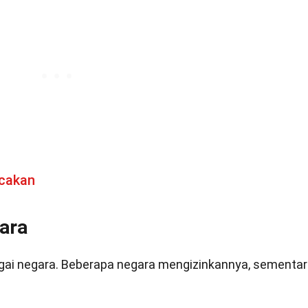
acakan
ara
bagai negara. Beberapa negara mengizinkannya, sementa