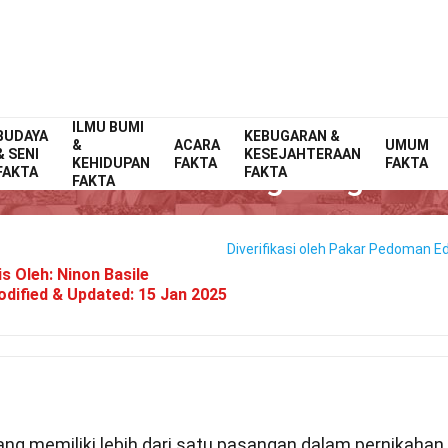
ILMU BUMI
BUDAYA
Home
Kegiatan Manusia
KEBUGARAN &
Fakta
&
ACARA
UMUM
& SENI
KESEJAHTERAAN
KEHIDUPAN
FAKTA
FAKTA
39 Fakta Tentang Poligami
FAKTA
FAKTA
FAKTA
Diverifikasi oleh Pakar
Pedoman Edi
is Oleh:
Ninon Basile
dified & Updated:
15 Jan 2025
ng memiliki lebih dari satu pasangan dalam pernikahan.