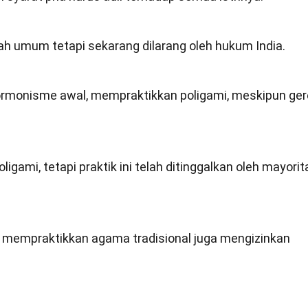
h umum tetapi sekarang dilarang oleh hukum India.
Mormonisme awal, mempraktikkan poligami, meskipun ger
gami, tetapi praktik ini telah ditinggalkan oleh mayorit
g mempraktikkan agama tradisional juga mengizinkan