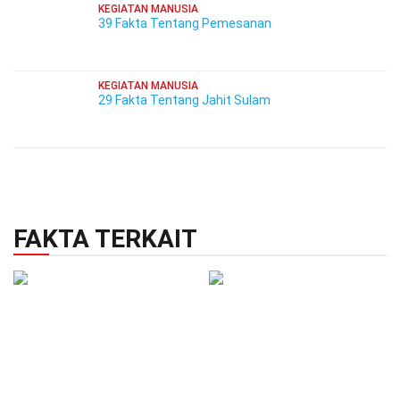
KEGIATAN MANUSIA
39 Fakta Tentang Pemesanan
KEGIATAN MANUSIA
29 Fakta Tentang Jahit Sulam
FAKTA TERKAIT