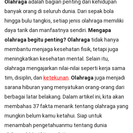
Olahraga
adalah bagian penting dari kehidupan
banyak orang di seluruh dunia. Dari sepak bola
hingga bulu tangkis, setiap jenis olahraga memiliki
daya tarik dan manfaatnya sendiri.
Mengapa
olahraga begitu penting?
Olahraga
tidak hanya
membantu menjaga kesehatan fisik, tetapi juga
meningkatkan kesehatan mental. Selain itu,
olahraga mengajarkan nilai-nilai seperti kerja sama
tim, disiplin, dan
ketekunan
.
Olahraga
juga menjadi
sarana hiburan yang menyatukan orang-orang dari
berbagai latar belakang. Dalam artikel ini, kita akan
membahas 37 fakta menarik tentang olahraga yang
mungkin belum kamu ketahui. Siap untuk
menambah pengetahuanmu tentang dunia