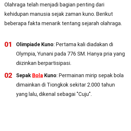
Olahraga telah menjadi bagian penting dari
kehidupan manusia sejak zaman kuno. Berikut
beberapa fakta menarik tentang sejarah olahraga.
01
Olimpiade Kuno
: Pertama kali diadakan di
Olympia, Yunani pada 776 SM. Hanya pria yang
diizinkan berpartisipasi.
02
Sepak
Bola
Kuno
: Permainan mirip sepak bola
dimainkan di Tiongkok sekitar 2.000 tahun
yang lalu, dikenal sebagai "Cuju".