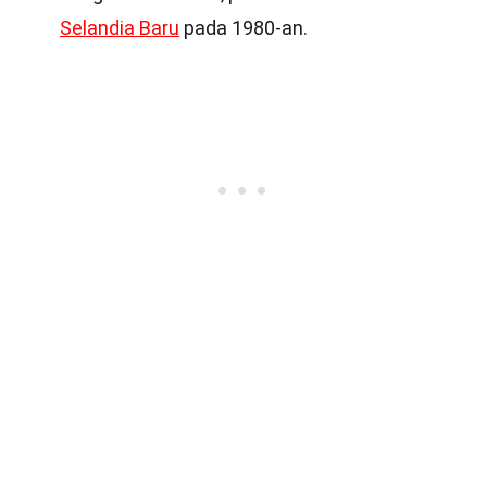
Selandia Baru
pada 1980-an.