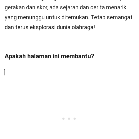
gerakan dan skor, ada sejarah dan cerita menarik
yang menunggu untuk ditemukan. Tetap semangat
dan terus eksplorasi dunia olahraga!
Apakah halaman ini membantu?