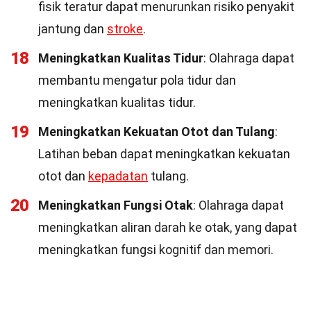
fisik teratur dapat menurunkan risiko penyakit
jantung dan
stroke
.
18
Meningkatkan Kualitas Tidur
: Olahraga dapat
membantu mengatur pola tidur dan
meningkatkan kualitas tidur.
19
Meningkatkan Kekuatan Otot dan Tulang
:
Latihan beban dapat meningkatkan kekuatan
otot dan
kepadatan
tulang.
20
Meningkatkan Fungsi Otak
: Olahraga dapat
meningkatkan aliran darah ke otak, yang dapat
meningkatkan fungsi kognitif dan memori.