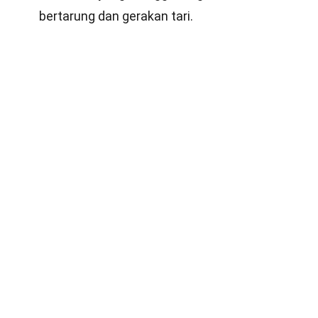
bertarung dan gerakan tari.