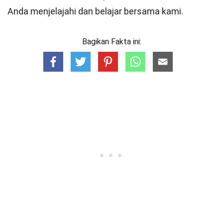
Anda menjelajahi dan belajar bersama kami.
Bagikan Fakta ini: