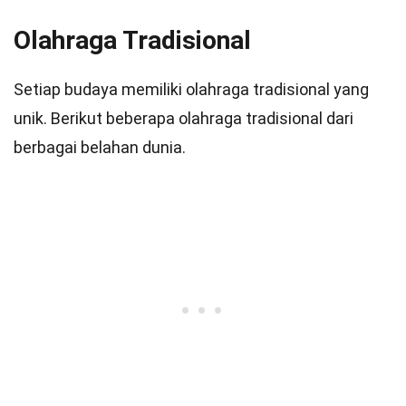
Olahraga Tradisional
Setiap budaya memiliki olahraga tradisional yang
unik. Berikut beberapa olahraga tradisional dari
berbagai belahan dunia.