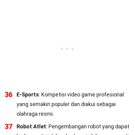
36
E-Sports
: Kompetisi video game profesional
yang semakin populer dan diakui sebagai
olahraga resmi.
37
Robot Atlet
: Pengembangan robot yang dapat