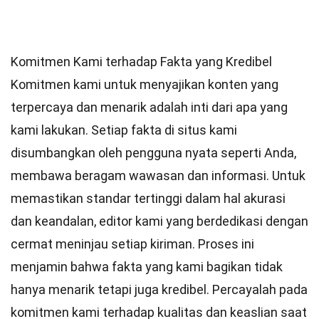
Komitmen Kami terhadap Fakta yang Kredibel
Komitmen kami untuk menyajikan konten yang
terpercaya dan menarik adalah inti dari apa yang
kami lakukan. Setiap fakta di situs kami
disumbangkan oleh pengguna nyata seperti Anda,
membawa beragam wawasan dan informasi. Untuk
memastikan
standar
tertinggi dalam hal akurasi
dan keandalan,
editor
kami yang berdedikasi dengan
cermat meninjau setiap kiriman. Proses ini
menjamin bahwa fakta yang kami bagikan tidak
hanya menarik tetapi juga kredibel. Percayalah pada
komitmen kami terhadap kualitas dan keaslian saat