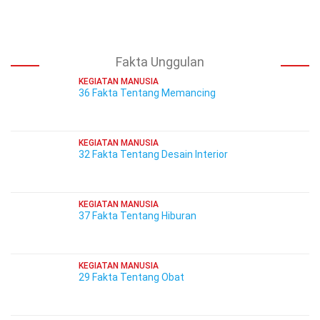
Fakta Unggulan
KEGIATAN MANUSIA
36 Fakta Tentang Memancing
KEGIATAN MANUSIA
32 Fakta Tentang Desain Interior
KEGIATAN MANUSIA
37 Fakta Tentang Hiburan
KEGIATAN MANUSIA
29 Fakta Tentang Obat