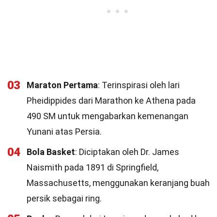
03
Maraton Pertama
: Terinspirasi oleh lari
Pheidippides dari Marathon ke Athena pada
490 SM untuk mengabarkan kemenangan
Yunani atas Persia.
04
Bola Basket
: Diciptakan oleh Dr. James
Naismith pada 1891 di Springfield,
Massachusetts, menggunakan keranjang buah
persik sebagai ring.