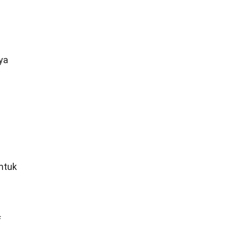
ya
ntuk
f