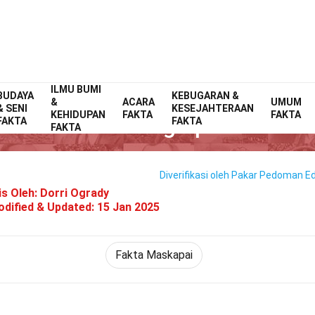
ILMU BUMI
BUDAYA
Home
Maskapai Penerbangan
KEBUGARAN &
Fakta
&
ACARA
UMUM
& SENI
KESEJAHTERAAN
KEHIDUPAN
FAKTA
FAKTA
26 Fakta Tentang Spirit Airline
FAKTA
FAKTA
FAKTA
Diverifikasi oleh Pakar
Pedoman Edi
is Oleh:
Dorri Ogrady
dified & Updated:
15 Jan 2025
Fakta Maskapai