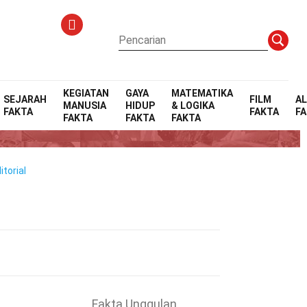
KEGIATAN
GAYA
MATEMATIKA
SEJARAH
FILM
A
MANUSIA
HIDUP
& LOGIKA
FAKTA
FAKTA
F
s
FAKTA
FAKTA
FAKTA
torial
Fakta Unggulan