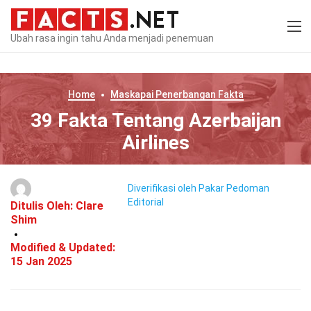
Ubah rasa ingin tahu Anda menjadi penemuan
Home
Maskapai Penerbangan
Fakta
39 Fakta Tentang Azerbaijan
Airlines
Diverifikasi oleh Pakar
Pedoman
Editorial
Ditulis Oleh:
Clare
Shim
Modified & Updated:
15 Jan 2025