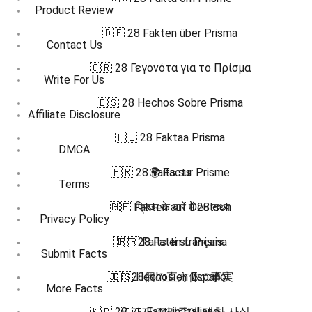
Product Review
🇩🇪 28 Fakten über Prisma
Contact Us
🇬🇷 28 Γεγονότα για το Πρίσμα
Write For Us
🇪🇸 28 Hechos Sobre Prisma
Affiliate Disclosure
🇫🇮 28 Faktaa Prisma
DMCA
🇫🇷 28 Faits sur Prisme
🌍 Facts
Terms
🇩🇪 Fakten auf Deutsch
🇭🇮 प्रिज्म के बारे में 28 तथ्य
Privacy Policy
🇮🇹 28 Fatti su Prisma
🇫🇷 Faits en français
Submit Facts
🇯🇵 28個の直方体の事実
🇪🇸 Hechos en Español
More Facts
🇰🇷 28 가지 프리즘에 대한 사실
🇮🇹 Fatti in Italiano