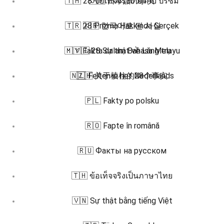
🇹🇭 28 ข้อเท็จจริงเกี่ยวกับ ปริซึม
🇯🇵 日本語の事実
🇹🇷 28 Prizma Hakkında Gerçek
🇰🇷 한국어로 된 사실
🇲🇾 Fakta dalam Bahasa Melayu
🇻🇮 28 Sự thật về Lăng trụ
🇳🇱 Feiten in het Nederlands
🇿🇭 关于棱柱的28个事实
🇵🇱 Fakty po polsku
🇷🇴 Fapte în română
🇷🇺 Факты на русском
🇹🇭 ข้อเท็จจริงเป็นภาษาไทย
🇻🇳 Sự thật bằng tiếng Việt