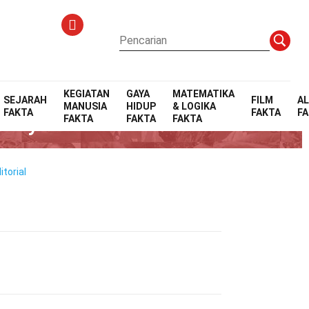
KEGIATAN
GAYA
MATEMATIKA
SEJARAH
FILM
A
MANUSIA
HIDUP
& LOGIKA
FAKTA
FAKTA
F
panyol
FAKTA
FAKTA
FAKTA
torial