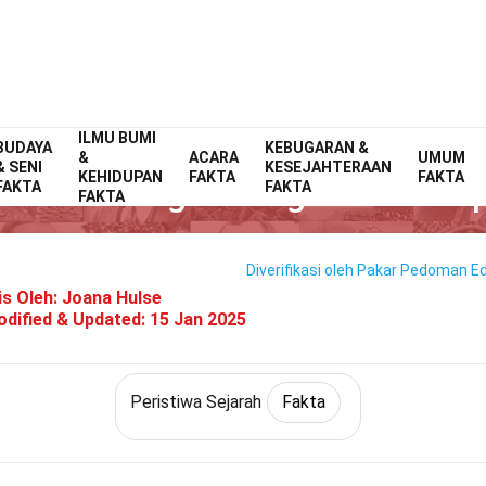
ILMU BUMI
BUDAYA
Home
Sejarah
Fakta
Peristiwa Sejarah
KEBUGARAN &
Fakta
&
ACARA
UMUM
& SENI
KESEJAHTERAAN
KEHIDUPAN
FAKTA
FAKTA
akta Tentang Perang Saudara S
FAKTA
FAKTA
FAKTA
Diverifikasi oleh Pakar
Pedoman Edi
is Oleh:
Joana Hulse
dified & Updated:
15 Jan 2025
Peristiwa Sejarah
Fakta