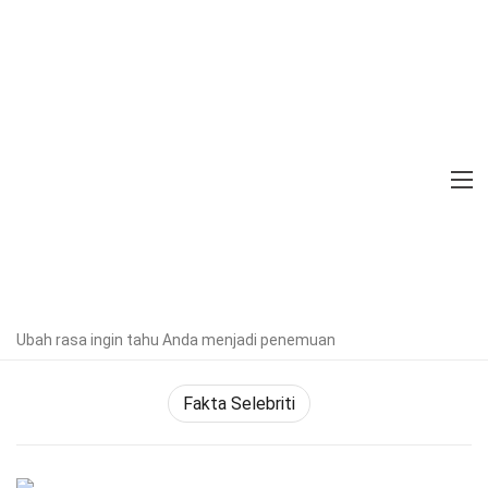
Home
Selebriti
Fakta
26 Fakta Tentang Bebe Rexha
Diverifikasi oleh Pakar
Pedoman
Editorial
Ditulis Oleh:
Rena
Ripley
Diterbitkan:
Ubah rasa ingin tahu Anda menjadi penemuan
10 Feb 2025
Fakta Selebriti